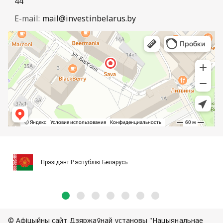
44
E-mail:
mail@investinbelarus.by
Прэзідэнт Рэспублікі Беларусь
© Афіцыйны сайт Дзяржаўнай установы "Нацыянальнае