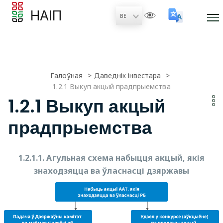
НАІП
Галоўная
Даведнік інвестара
1.2.1 Выкуп акцый прадпрыемства
1.2.1 Выкуп акцый
прадпрыемства
1.2.1.1. Агульная схема набыцця акцый, якія
знаходзяцца ва ўласнасці дзяржавы