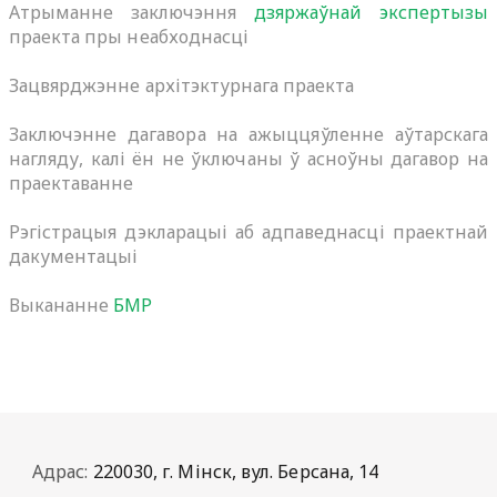
Атрыманне заключэння
дзяржаўнай экспертызы
праекта пры неабходнасці
Зацвярджэнне архітэктурнага праекта
Заключэнне дагавора на ажыццяўленне аўтарскага
нагляду, калі ён не ўключаны ў асноўны дагавор на
праектаванне
Рэгістрацыя дэкларацыі аб адпаведнасці праектнай
дакументацыі
Выкананне
БМР
Адрас:
220030, г. Мінск, вул. Берсана, 14