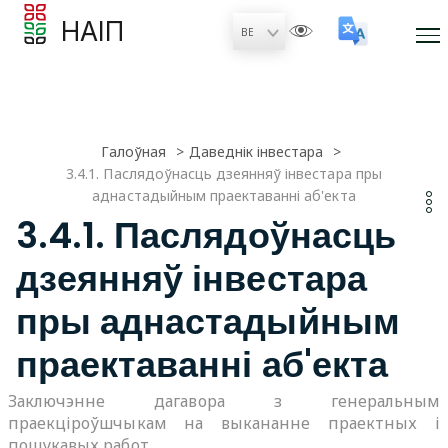
НАІП
Галоўная
Даведнік інвестара
3.4.1. Паслядоўнасць дзеянняў інвестара пры
аднастадыйным праектаванні аб'екта
3.4.1. Паслядоўнасць
дзеянняў інвестара
пры аднастадыйным
праектаванні аб'екта
Заключэнне дагавора з генеральным
праекціроўшчыкам на выкананне праектных і
пошукавых работ