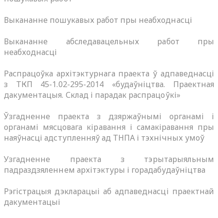
Выкананне пошукавых работ пры неабходнасці
Выкананне абследавацельных работ пры
неабходнасці
Распрацоўка архітэктурнага праекта ў адпаведнасці
з ТКП 45-1.02-295-2014 «будаўніцтва. Праектная
дакументацыя. Склад і парадак распрацоўкі»
Ўзгадненне праекта з дзяржаўнымі органамі і
органамі мясцовага кіравання і самакіравання пры
наяўнасці адступленняў ад ТНПА і тэхнічных умоў
Узгадненне праекта з тэрытарыяльным
падраздзяленнем архітэктуры і горадабудаўніцтва
Рэгістрацыя дэкларацыі аб адпаведнасці праектнай
дакументацыі