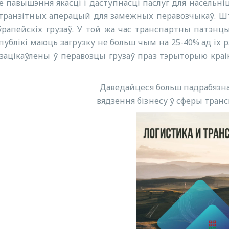
пе павышэння якасці і даступнасці паслуг для насельні
 транзітных аперацый для замежных перавозчыкаў. Шт
ўрапейскіх грузаў. У той жа час транспартны патэнцы
публікі маюць загрузку не больш чым на 25-40% ад іх 
зацікаўлены ў перавозцы грузаў праз тэрыторыю краін
Даведайцеся больш падрабязна 
вядзення бізнесу ў сферы трансп