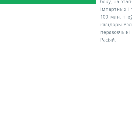
боку, на эта
імпартных і
100 млн. т е
калідоры Рэс
перавозчыкі 
Расіяй.