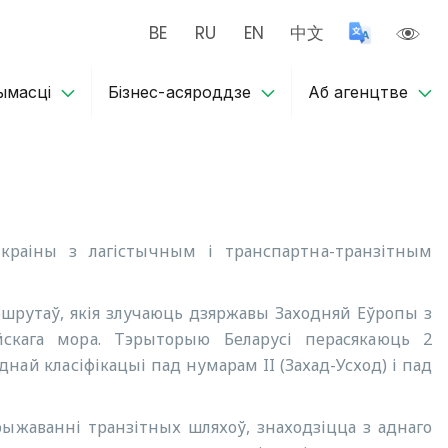
BE
RU
EN
中文
ымасці
Бізнес-асяроддзе
Аб агенцтве
 краіны з лагістычным і транспартна-транзітным
шрутаў, якія злучаюць дзяржавы Заходняй Еўропы з
йскага мора. Тэрыторыю Беларусі перасякаюць 2
ай класіфікацыі пад нумарам II (Захад-Усход) і пад
ыжаванні транзітных шляхоў, знаходзіцца з аднаго