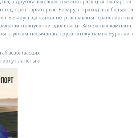
цтва, з другога-вырашае пытанні развіцця экспартна-
огод праз тэрыторыю Беларусі праходзіць больш за
ял Беларусі да канца не рэалізаваны: транспартныя
рэальнай прапускной здольнасці. Замежныя кампаніі-
ы з улікам насычанага грузапатоку паміж Еўропай і
аб асаблівасцях
арту і лагістыкі: