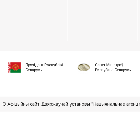
Прэзідэнт Рэспублікі
Савет Міністраў
Беларусь
Рэспублікі Беларусь
© Афіцыйны сайт Дзяржаўнай установы "Нацыянальнае агенцтв