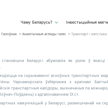
Чаму Беларусь?
Iнвестыцыйныя магч
Галоўная
Аналітычныя агляды галін
Транспарт і лагістыка
е становішча Беларусі абумовіла яе ролю ў якасці
.
аходзіцца на скрыжаванні асноўных транспартных мар
гіёны Чарнаморскага ўзбярэжжа з краінамі Балты
йскія транспартныя калідоры, вызначаныя па міжнародн
Поўнач-Поўдзень) з адгалінаваннем IX ст.
партных камунікацый у Беларусі, размешчанай на скр