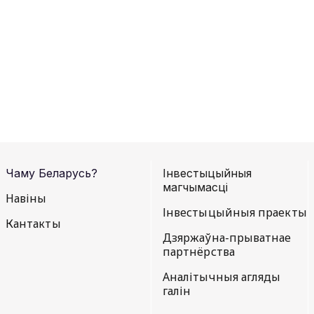
Чаму Беларусь?
Інвестыцыйныя
магчымасці
Навiны
Інвестыцыйныя праекты
Кантакты
Дзяржаўна-прыватнае
партнёрства
Аналітычныя агляды
галін