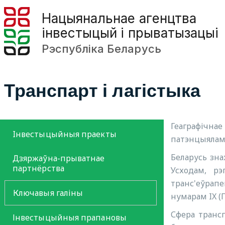
Нацыянальнае агенцтва
інвестыцый і прыватызацыі
Рэспубліка Беларусь
Транспарт і лагістыка
Геаграфічна
Iнвестыцыйныя праекты
патэнцыялам
Беларусь зн
Дзяржаўна-прыватнае
партнёрства
Усходам, рэ
транс'еўрапе
Ключавыя галіны
нумарам IX (
Сфера транс
Інвестыцыйныя прапановы