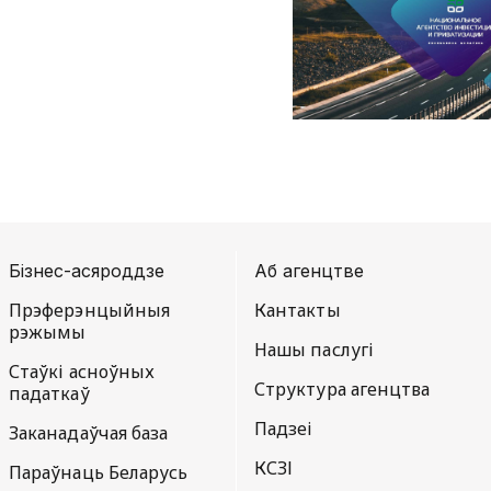
Бізнес-асяроддзе
Аб агенцтве
Прэферэнцыйныя
Кантакты
рэжымы
Нашы паслугі
Стаўкі асноўных
Структура агенцтва
падаткаў
Падзеi
Заканадаўчая база
КСЗІ
Параўнаць Беларусь