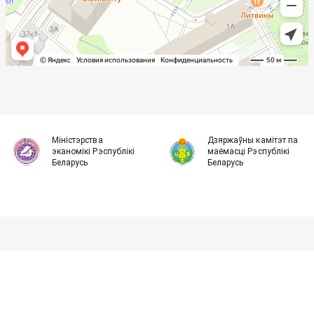
Міністэрства
Дзяржаўны камітэт па
эканомікі Рэспублікі
маёмасці Рэспублікі
Беларусь
Беларусь