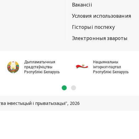
Вакансіі
Условия использования
Гісторыі поспеху
Электронныя звароты
Дыпламатычныя
Нацыянальны
прадстаўніцтвы
інтэрнэт-партал
Рэспублікі Беларусь
Рэспублікі Беларусь
а інвестыцый і прыватызацыі", 2026