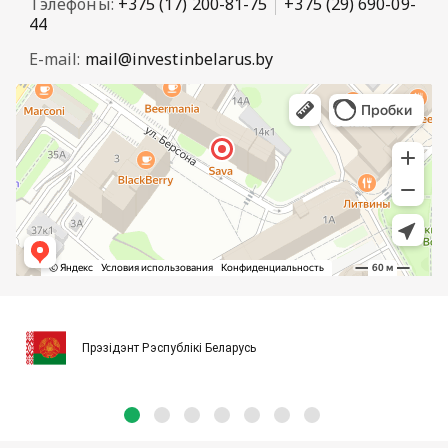
Тэлефоны:
+375 (17) 200-81-75
+375 (29) 690-09-
44
E-mail:
mail@investinbelarus.by
Прэзідэнт Рэспублікі Беларусь