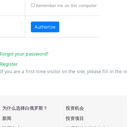
Remember me on this computer
Forgot your password?
Register
If you are a first-time visitor on the site, please fill in the 
为什么选择白俄罗斯？
投资机会
新闻
投资项目