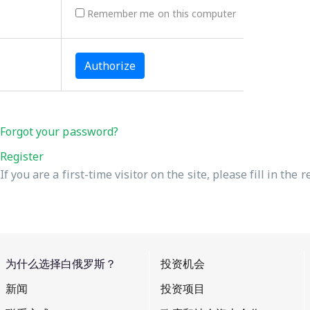
Remember me on this computer
Forgot your password?
Register
If you are a first-time visitor on the site, please fill in the 
为什么选择白俄罗斯？
投资机会
新闻
投资项目