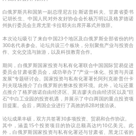
白俄罗斯共和国第一副总理尼古拉·斯诺普科夫、甘肃省委书
记胡长生、中国人民对外友好协会会长杨万明以及格罗德诺
州执行委员会主席尤里·卡拉耶夫出席开幕式并致辞。
本次论坛吸引了来自中国23个地区及白俄罗斯全部省份的约
300名代表参会。论坛共设三个板块，分别聚焦产业与投资合
作、文化交流与旅游，以及科技教育合作。
期间，白俄罗斯国家投资与私有化署联合中国国际贸易促进
委员会甘肃省委员会，成功举办了“产业一体化、投资与共谋
发展”专题研讨会。国家投资与私有化署署长阿列克谢·普什卡
列夫现场推介了白俄罗斯的整体投资环境。此外，论坛还重
点推介了格罗德诺自由经济区、莫吉廖夫自由经济区以及“巨
石”中白工业园的投资机遇，并展示了中白两国的重点投资项
目提案。会后，两国企业进行了高效的B2B对接洽谈。
论坛成果丰硕，双方共签署30多项投资、贸易和合作协议。
其中，涵盖15个投资项目的协议总额高达约10亿美元。此
外，白俄罗斯国家投资与私有化署还与甘肃省、黑龙江省的