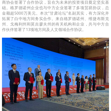
商协会签署了合作协议，旨在为未来的投资项目奠定坚实基
础。格罗德诺州企业也与中方企业签署了多项贸易协议，总
金额超5000万美元。本次“甘肃论坛”名副其实，有力深化并
拓展了白中地方间务实合作。来自格罗德诺州、维捷布斯克
州、戈梅利州和莫吉廖夫州的有关机构和企业，共与中方合
作伙伴签署了13项地方间及人文领域合作协议。