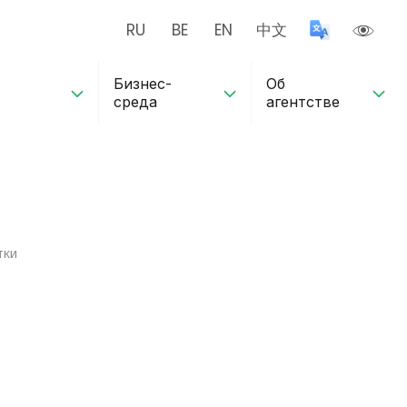
RU
BE
EN
中文
Бизнес-
Об
среда
агентстве
тки