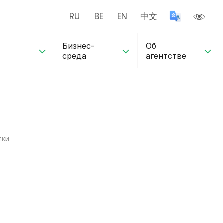
RU
BE
EN
中文
Бизнес-
Об
среда
агентстве
тки