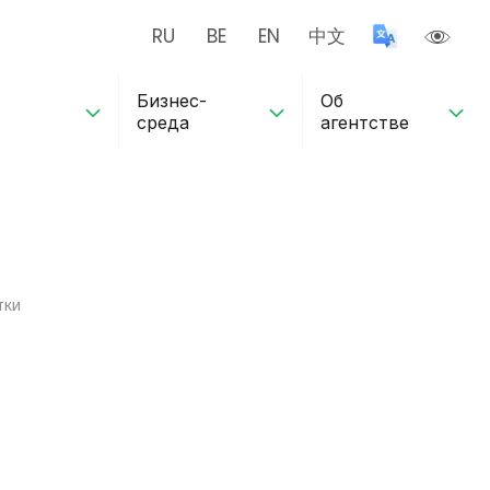
RU
BE
EN
中文
Бизнес-
Об
среда
агентстве
тки