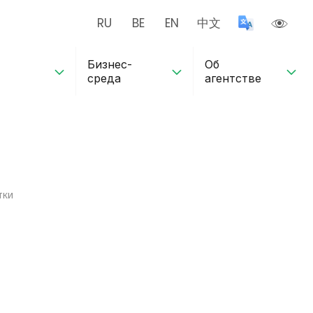
RU
BE
EN
中文
Бизнес-
Об
среда
агентстве
тки