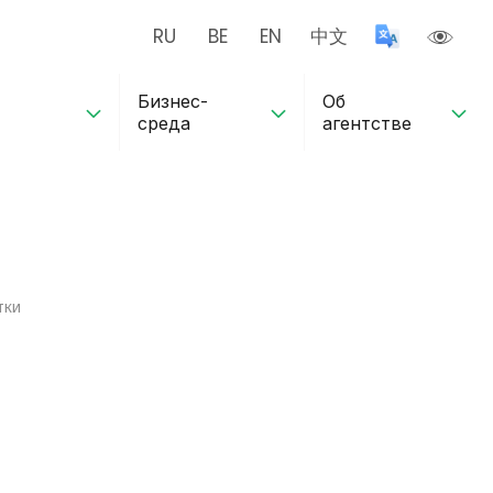
RU
BE
EN
中文
Бизнес-
Об
среда
агентстве
тки