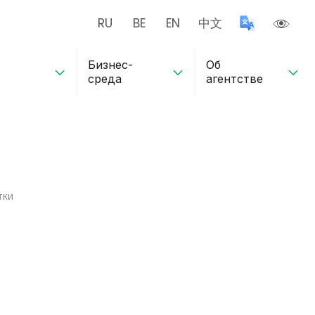
RU
BE
EN
中文
Бизнес-
Об
среда
агентстве
тки