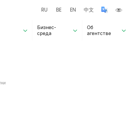
RU
BE
EN
中文
Бизнес-
Об
среда
агентстве
тки