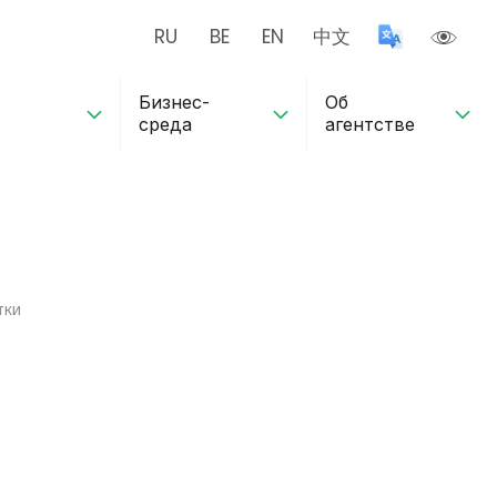
RU
BE
EN
中文
Бизнес-
Об
среда
агентстве
тки