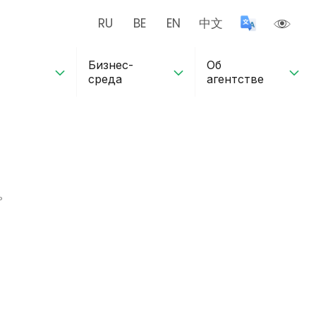
RU
BE
EN
中文
Бизнес-
Об
среда
агентстве
ь