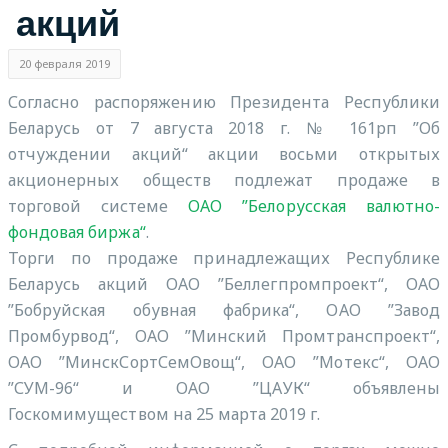
акций
20 февраля 2019
Согласно распоряжению Президента Республики
Беларусь от 7 августа 2018 г. № 161рп ”Об
отчуждении акций“ акции восьми открытых
акционерных обществ подлежат продаже в
торговой системе
ОАО ”Белорусская валютно-
фондовая биржа“
.
Торги по продаже принадлежащих Республике
Беларусь акций ОАО ”Беллегпромпроект“, ОАО
”Бобруйская обувная фабрика“, ОАО ”Завод
Промбурвод“, ОАО ”Минский Промтранспроект“,
ОАО ”МинскСортСемОвощ“, ОАО ”Мотекс“, ОАО
”СУМ-96“ и ОАО ”ЦАУК“ объявлены
Госкомимуществом на 25 марта 2019 г.