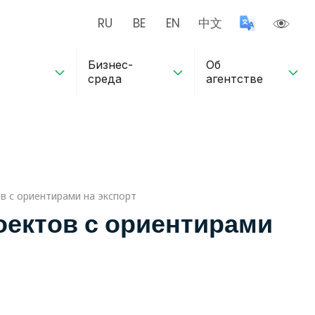
RU
BE
EN
中文
Бизнес-
Об
среда
агентстве
в с ориентирами на экспорт
ектов с ориентирами