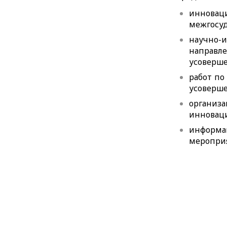
инновац
межгосуд
научно-
направл
усоверше
работ по
усоверше
организа
инновац
информа
мероприя