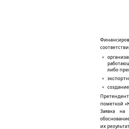
Финансиров
соответств
организа
работающ
либо пре
экспортн
создание
Претенденты
пометкой «К
Заявка на
обоснование
их результа