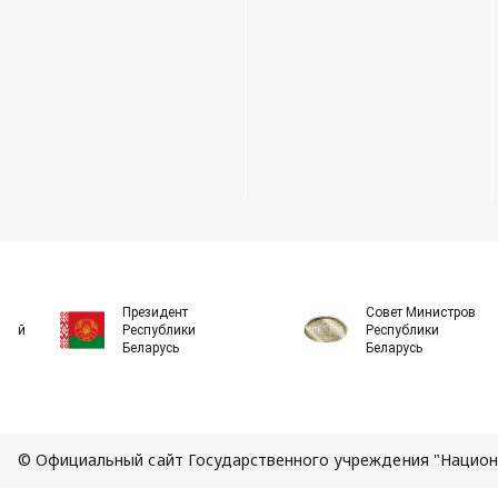
Президент
Совет Министров
ской
Республики
Республики
Беларусь
Беларусь
© Официальный сайт Государственного учреждения "Национа