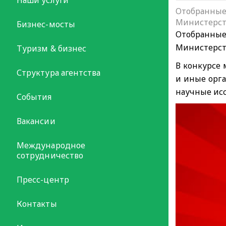
Отобранные
Министерств
Бизнес-мосты
Отобранные
Министерств
Туризм & бизнес
В конкурсе 
Структура агентства
и иные орга
научные исс
События
Вакансии
Международное
сотрудничество
Пресс-центр
Контакты