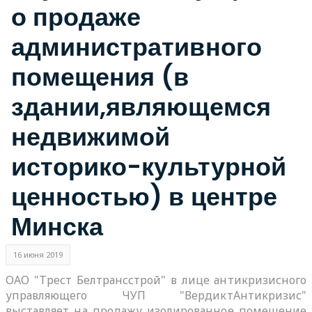
о продаже
административного
помещения (в
здании,являющемся
недвижимой
историко-культурной
ценностью) в центре
Минска
16 июня 2019
ОАО "Трест Белтрансстрой" в лице антикризисного
управляющего ЧУП "ВердиктАнтикризис"
выставляет на продажу изолированное помещение